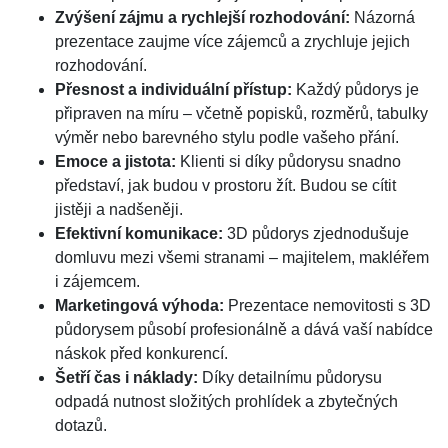
Zvýšení zájmu a rychlejší rozhodování:
Názorná
prezentace zaujme více zájemců a zrychluje jejich
rozhodování.
Přesnost a individuální přístup:
Každý půdorys je
připraven na míru – včetně popisků, rozměrů, tabulky
výměr nebo barevného stylu podle vašeho přání.
Emoce a jistota:
Klienti si díky půdorysu snadno
představí, jak budou v prostoru žít. Budou se cítit
jistěji a nadšeněji.
Efektivní komunikace:
3D půdorys zjednodušuje
domluvu mezi všemi stranami – majitelem, makléřem
i zájemcem.
Marketingová výhoda:
Prezentace nemovitosti s 3D
půdorysem působí profesionálně a dává vaší nabídce
náskok před konkurencí.
Šetří čas i náklady:
Díky detailnímu půdorysu
odpadá nutnost složitých prohlídek a zbytečných
dotazů.