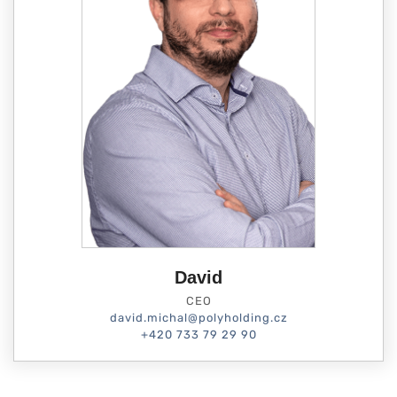
David
CEO
david.michal@polyholding.cz
+420 733 79 29 90