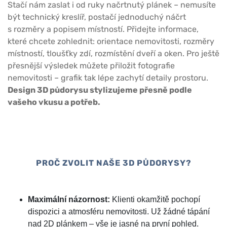
Stačí nám zaslat i od ruky načrtnutý plánek – nemusíte
být technický kreslíř, postačí jednoduchý náčrt
s rozměry a popisem místností. Přidejte informace,
které chcete zohlednit: orientace nemovitosti, rozměry
místností, tloušťky zdí, rozmístění dveří a oken. Pro ještě
přesnější výsledek můžete přiložit fotografie
nemovitosti – grafik tak lépe zachytí detaily prostoru.
Design 3D půdorysu stylizujeme přesně podle
vašeho vkusu a potřeb.
PROČ ZVOLIT NAŠE 3D PŮDORYSY?
Maximální názornost:
Klienti okamžitě pochopí
dispozici a atmosféru nemovitosti. Už žádné tápání
nad 2D plánkem – vše je jasné na první pohled.